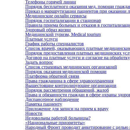
Телефоны горячей линии
Порядок бесплатного оказания мед. помощи граждан
Приказ о маршрутизации пациентов при оказании л
Медицинские онлайн сервисы
Порядок госпитализации в стационар
Правила приема больных и отказов в госпитализац
Здоровый образ жизни
Медицинский туризм, Medical tourism
Платные услуги
График работы специалистов
Список врачей, оказывающих платные медицинские
Порядок предоставления платных медицинских усл
Договор на платные услуги и согласие на обработ
Задать вопрос
Список страховых медицинских организаций
Порядок оказания медицинской помощи
Платформа обратной связи
Права гражданина в сфере здравоохранения
Вышестоящие контролирующие организации
Порядок рассмотрения обращений, жалоб
Права и обязанности граждан в сфере охраны здоро
Диспансерное наблюдение
Памятка пациенту
Приложение для записи на прием к врачу
Новости
Недовольны работой больницы?
«Национальные приоритеты»
Народный Фронт проводит анкетирование с целью вы