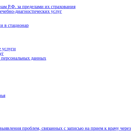
ам Р.Ф. за пределами их страхования
ечебно-диагностических услуг
ии в стационар
 услуги
уг
ку персональных данных
вья
явления проблем, связанных с записью на прием к врачу через