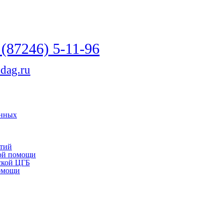
(87246) 5-11-96
dag.ru
анных
нтий
кой помощи
ской ЦГБ
помощи