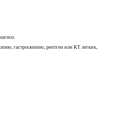
иагноз.
копию, гастроскопию, рентген или КТ легких,