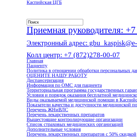
Каспийская ЦГБ
Приемная руководителя: +7 
Электронный адрес: gbu_kaspisk@e-
Колл центр: +7 (872)278-00-07
Главная
Пациенту
Политика в отношении обработки персональных д
ОЦЕНИТЕ НАШУ РАБОТУ
Диспансеризация
Информация по ОМС для пациента
Территориальная программа государственных гара
Условия и порядок оказания бесплатной медицинс
Виды оказываемой медицинской помощи в Каспий
Показатели качества и доступности медицинской 
Перечень ЖНиВЛС
Перечень лекарственных препаратов
Вышестоящие контролирующие организации
Список страховых медицинских организаций
Дополнительные условия
Перечень лекарственных препаратов с 50% скидкой